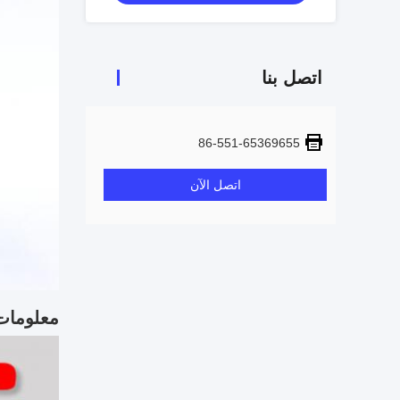
اتصل بنا
86-551-65369655
اتصل الآن
معلومات