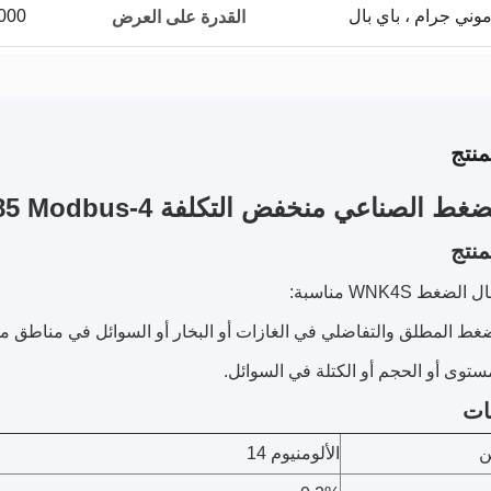
3000 / جهاز كمبيوتر 
القدرة على العرض
نتج
 الصناعي منخفض التكلفة 4-20mA RS485 Modbus
نتج
غط WNK4S مناسبة:
ات
ن
الألومنيوم 14