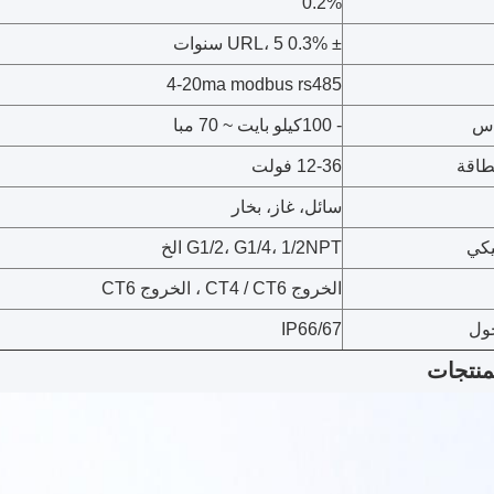
0.2%
± 0.3% URL، 5 سنوات
4-20ma modbus rs485
اس
- 100كيلو بايت ~ 70 مبا
طاقة
12-36 فولت
سائل، غاز، بخار
يكي
G1/2، G1/4، 1/2NPT الخ
الخروج CT4 / CT6 ، الخروج CT6
خول
IP66/67
نتجات