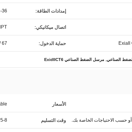
12-36 
إمدادات الطاقة:
2NPT
اتصال ميكانيكي:
/ 67
ExiaII
حماية الدخول:
,
مرسل الضغط الصناعي ExidIICT6
able
الأسعار
ة أو حسب الاحتياجات الخاصة بك.
5-8 أيام عمل
وقت التسليم