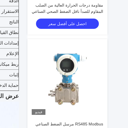
الدقة
مقاومة درجات الحرارة العالية من الصلب
الاستقرار
المقاوم للصدأ ناقل الضغط الصحي الصناعي
الناتج
احصل على أفضل سعر
نطاق القي
إمدادات ال
الإعلام
ربط ميكان
إثبات
حماية الد
عرض الم
فيديو
RS485 Modbus مرسل الضغط الصناعي