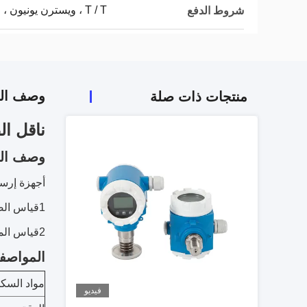
T / T ، ويسترن يونيون ، موني جرام ، باي بال
شروط الدفع
وصف الم
منتجات ذات صلة
ناقل الضغط
وصف الم
أجهزة إرسال الض
1قياس الضغط المطلق والتفاضلي في الغازات أو البخار أو السوائل في مناطق مجال التحكم في العملية.
2قياس المستوى أو الحجم أو الكتلة في السوائل.
المواصف
مواد السك
فيديو