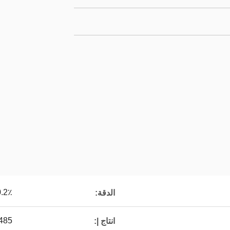
0.2٪
الدقة:
485
انتاج |: