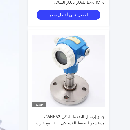
ExidIICT6 للبخار بالغاز السائل
احصل على أفضل سعر
فيديو
جهاز إرسال الضغط الذكي WNK52 ،
مستشعر الضغط اللاسلكي LCD مع هارت