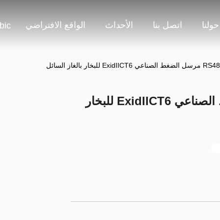
حولنا
اتصل بنا
الأحداث
الواقع الافتراضي
bic
E للبخار بالغاز السائل
RS485 Modbus مرسل الضغط الصناعي ExidIICT6 للبخار