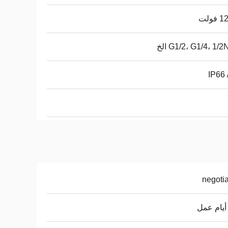
فولت
G1/2، G1/4، 1/ الخ
IP66 
negoti