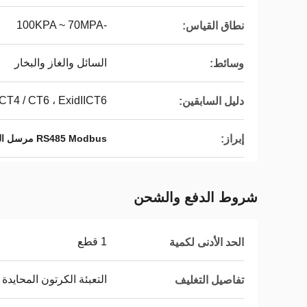
-100KPA ~ 70MPA
نطاق القياس:
السائل والغاز والبخار
وسائط:
 CT4 / CT6 ، ExidIICT6
دليل السابقين:
إبراز:
RS485 Modbus مرسل الضغط الصناعي
شروط الدفع والشحن
1 قطع
الحد الأدنى لكمية
التعبئة الكرتون المحايد
تفاصيل التغليف