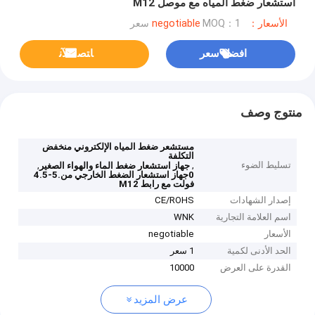
استشعار ضغط المياه مع موصل M12
الأسعار：negotiable
MOQ：1 سعر
افضل سعر
ﺎﺘﺼﻟ ﺍﻶﻧ
منتوج وصف
مستشعر ضغط المياه الإلكتروني منخفض
التكلفة
تسليط الضوء
,
,
جهاز استشعار ضغط الماء والهواء الصغير
0جهاز استشعار الضغط الخارجي من.5-4.5
فولت مع رابط M12
إصدار الشهادات
CE/ROHS
اسم العلامة التجارية
WNK
الأسعار
negotiable
الحد الأدنى لكمية
1 سعر
القدرة على العرض
10000
عرض المزيد