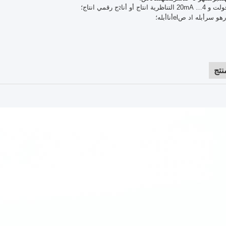
و
4… 20mA
التناظرية
انتاج
أو
أنا
ج
رقمي
انتاج
؛
2
ر
ه
و
س
ر
أب
ل
ه
ا
د
ص
el
أنا
أب
ل
ه
؛
نتج