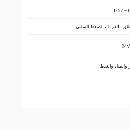
0.
لق ، الفراغ ، الضغط السلبي
24
ز والمياه والنفط