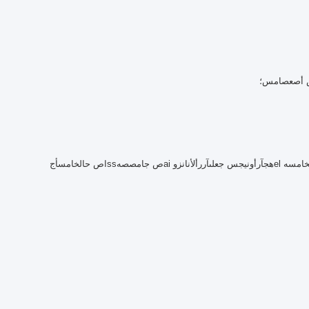
أ
ص
عصام
س
؛
خامس
ه
el
ه
ج
آر
أوني
ج
س
ج
على
آر
رأ
ل
أنا
ن
ز
و
ai
ص
ج
ا
م
ص
ص
ه
ss
ا
ص
ح
الخامس
أ
ج