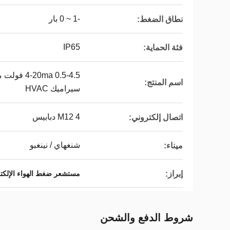
-1 ~ 0 بار
نطاق الضغط:
IP65
فئة الحماية:
a 0.5-4.5
اسم المنتج:
سيراميك HVAC
M12 4 دبابيس
اتصال إلكتروني:
شنغهاي / نينغبو
ميناء:
إبراز:
مستشعر ضغط الهواء الإلكترو
شروط الدفع والشحن