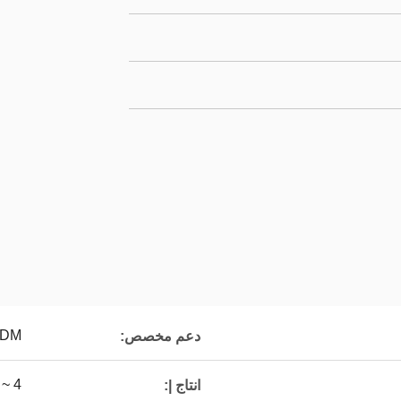
ODM
دعم مخصص:
4 ~ 20 مللي أمبير
انتاج |: