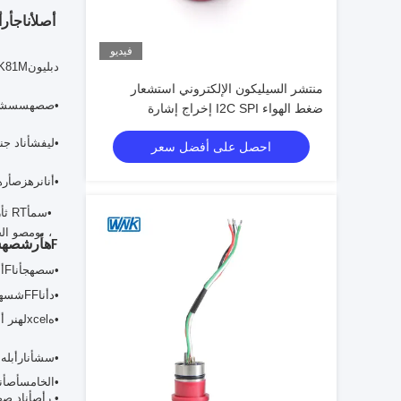
أ
ص
ل
أنا
ج
أ
ر
أ
فيديو
دبليو
ن
K81M
منتشر السيليكون الإلكتروني استشعار
•
ص
ص
ه
س
س
ش
ضغط الهواء I2C SPI إخراج إشارة
•
لي
ف
ش
أنا
د
جني
احصل على أفضل سعر
•
أنا
ن
ر
ه
ز
ص
أ
ر
ه
•
س
م
أ
RT
ث
أ
ر
،
بو
م
ص
و
ال
F
ه
أ
ر
ش
ص
ه
س
•
س
ص
ه
ج
أنا
F
أن
•د
أنا
F
F
ش
س
ه
•
ه
el
xc
ل
ه
ن
ر
أ
ن
•
س
ش
أنا
ر
أ
ب
ل
ه
•
الخامس
أ
ص
أن
• ر
أ
ص
أنا
د
ص
ه