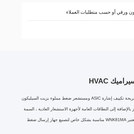
ن ورقي أو حسب متطلبات العملاء
WNK81MA عبارة عن سلسلة من أجهزة إرسال الضغط المضغوط عالية الأداء باستخدام شريحة تكييف إشارة ASIC ومستشعر ضغط مملوء بزيت السيليكون
بالإضافة إلى النطاقات العامة لأجهزة الاستشعار العادية ، السمة
الأكثر بروزًا هي وظيفة قياس الضغط الإيجابي والسلبي.مع الإنتاج العالي والنطاق الواسع ، تعتبر WNK81MA مناسبة بشكل خاص لتصنيع جهاز إرسال ضغط