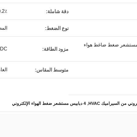
2٪ ~ 0.5٪
دقة شاملة:
المط
نوع الضغط:
4-20m فولت مستشعر ضغط ضاغط هواء
VDC
مزود الطاقة:
الغا
متوسط ​​المقاس:
,
ني من السيراميك HVAC
4 دبابيس مستشعر ضغط الهواء الإلكتروني