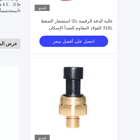
•
0.5… 4.5 فولت
فيديو
•
أ
نسخة
ش
ص
أ
عالية الدقة الرقمية I2c استشعار الضغط
316L الفولاذ المقاوم للصدأ الإسكان
احصل على أفضل سعر
عرض الم
فيديو