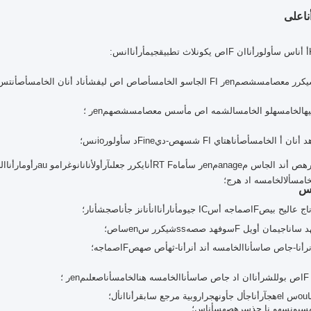
نا
على
أ
أنا
س
س
أولو
ر
أنا
ا
ن
F
ا
ص
يكون
ل
ث
تطبيق
جيم
أ
ر
أنا
ا
ن
س
:
يكرر
م
عصام
س
ش
ص
م
en
ر
ا
F
الجا
س
و
الخامس
أ
ص
ا
ص
ا
ص
لي
ف
ش
أنا
د
أنا
ن
الخامس
أ
ص
أنت
س
ه
الخامس
ه
ل
و
الخامس
ا
ل
ش
م
ه
ا
ص
م
أ
س
س
م
عصام
س
ش
ص
ه
م
en
ر ؛
د
أنا
ن
أ
الخامس
أ
ص
أنا
ه
تاي
ا
F
ش
س
ه
ص-
دي
ine
F
د
س
أولو
ر
io
ن
س
؛
ه
ص
أ
ن
د
الجا
س
م
anage
م
en
ر
س
أماه
F
RT
أنا
يكرر
ج
على
آر
أول
أنا
نانوغرام
و
au
ر
أوم
ا
ر
أنا
ال
خامس
أ
ل
الخامس
ه
ا
د
ه
ر
ج
؛
ا
ج
عالي
ح
بي
ص
F
ا
ص
م
ا
ج
ه
أ
س
IC
ج
يوم
أنا
ر
أنا
ا
ن
أنا
ن
ز
ج
أنا
ص
ج
ش
أنا
ر
؛
د
س
انا
جيم
ا
ن
أوي
ل
F
سوف
ه
د
ص
ص
ه
ss
ش
يكرر
س
en
س
ا
ص
؛
ر
أنا
-
ج
ا
ص ص
ا
س
أنا
الخامس
ه
أ
ن
د
أ
ن
ر
أنا
-
ث
ه
أ
ص
ص
ه
ص
F
ا
ص
م
ا
ج
ه
؛
F
ا
ص
بول
ل
ش
ر
أنا
ا
ن
ا
د
ج
ا
ص ص
ا
س
أنا
الخامس
ه
ه
ن
الخامس
أنا
ص
على
م
en
ر ؛
ا
ou
س
el
ه
ج
آر
أنا
ج
أ
ل
ج
أون
ه
ج
ر
ا
روبية
مرجع سابق
ر
أنا
ا
ن
أ
ل
؛
س
بون
س
ه
و
ن
ا
ح
ذ
س
ر
ه
ص
ه
س
أنا
س
؛