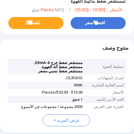
لمستشعر ضغط ماكينة القهوة
الأسعار：$10.00 - $35.00/Pieces
MOQ：1 قطع
افضل سعر
ﺎﺘﺼﻟ ﺍﻶﻧ
منتوج وصف
,
مستشعر ضغط خرج 4-20mA
تسليط الضوء
,
مستشعر ضغط آلة القهوة
مستشعر ضغط نسبي مصغر
إصدار الشهادات
CE/ROHS
اسم العلامة التجارية
WNK
الأسعار
$10.00 - $35.00/Pieces
الحد الأدنى لكمية
1 قطع
القدرة على العرض
2000 مجموعة / مجموعات في الأسبوع
عرض المزيد