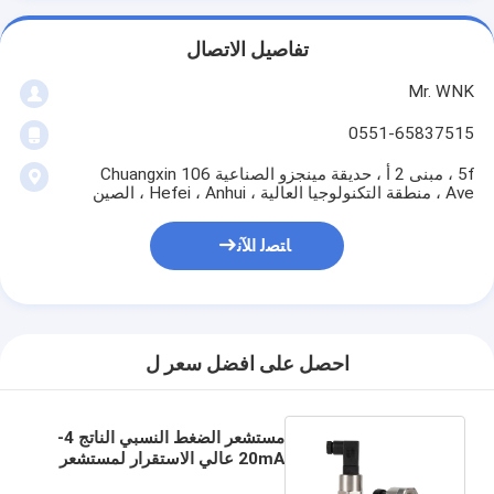
تفاصيل الاتصال
Mr. WNK
0551-65837515
5f ، مبنى 2 أ ، حديقة مينجزو الصناعية 106 Chuangxin
Ave ، منطقة التكنولوجيا العالية ، Hefei ، Anhui ، الصين
ﺎﺘﺼﻟ ﺍﻶﻧ
احصل على افضل سعر ل
مستشعر الضغط النسبي الناتج 4-
20mA عالي الاستقرار لمستشعر
ضغط ماكينة القهوة