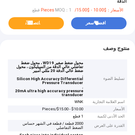
الدقة
الأسعار：$10.00 - $15.00/Pieces
MOQ：1 قطع
افضل سعر
ﺎﺘﺼﻟ ﺍﻶﻧ
منتوج وصف
محول ضغط صغير WD19 ، محول ضغط
تفاضلي عالي الدقة من السيليكون ، محول
ضغط عالي الدقة 20 مللي أمبير
,
تسليط الضوء
Silicon High Accuracy Differential
Pressure Transducer
,
20mA ultra high accuracy pressure
transducer
اسم العلامة التجارية
WNK
الأسعار
$10.00 - $15.00/Pieces
الحد الأدنى لكمية
1 قطع
2000 قطعة / قطعة في الشهر حساس
القدرة على العرض
الضغط التفاضلي