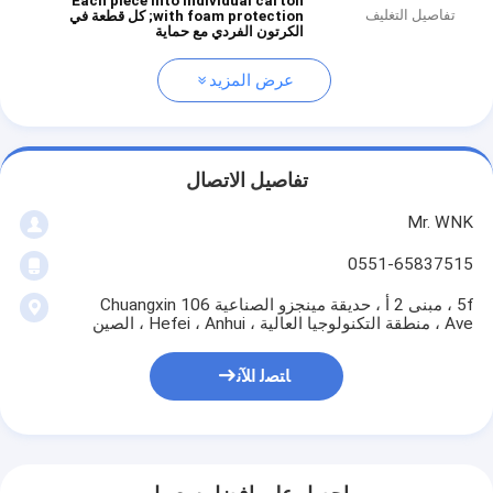
Each piece into individual carton
تفاصيل التغليف
with foam protection;
كل قطعة في
الكرتون الفردي مع حماية
عرض المزيد
تفاصيل الاتصال
Mr. WNK
0551-65837515
5f ، مبنى 2 أ ، حديقة مينجزو الصناعية 106 Chuangxin
Ave ، منطقة التكنولوجيا العالية ، Hefei ، Anhui ، الصين
ﺎﺘﺼﻟ ﺍﻶﻧ