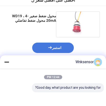
احصل على افضل سعر ل
محول ضغط صغير WD19 ، 4-
20mA محول ضغط تفاضلي
فائق الدقة
استمر
Wnksensor
المنتجات الموصى بها
12:44 PM
Good day, what product are you looking for?