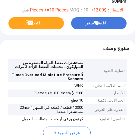
60MPa
الأسعار：$12.00/Pieces >=10 Pieces
MOQ：10 قطع
افضل سعر
ﺎﺘﺼﻟ ﺍﻶﻧ
منتوج وصف
مستشعرات ضغط المياه المصغرة من
السيليكون ، مجسات الضغط الزائد 3 مرات
تسليط الضوء
,
3 Times Overload Miniature Pressure
Sensors
اسم العلامة التجارية
WNK
الأسعار
$12.00/Pieces >=10 Pieces
الحد الأدنى لكمية
10 قطع
10000 قطعة / قطعة في الشهر 4-20ma
القدرة على العرض
مستشعر الضغط
تفاصيل التغليف
كرتون ورقي أو حسب متطلبات العميل
عرض المزيد