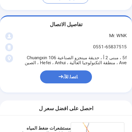
تفاصيل الاتصال
Mr. WNK
0551-65837515
5f ، مبنى 2 أ ، حديقة مينجزو الصناعية 106 Chuangxin
Ave ، منطقة التكنولوجيا العالية ، Hefei ، Anhui ، الصين
ﺎﺘﺼﻟ ﺍﻶﻧ
احصل على افضل سعر ل
مستشعرات ضغط المياه