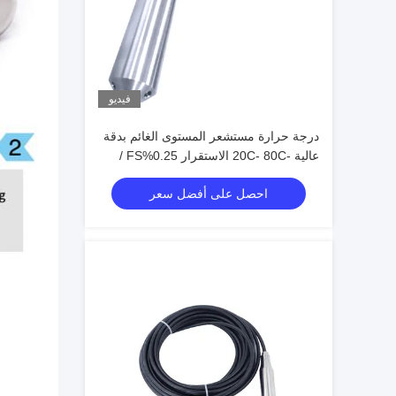
فيديو
درجة حرارة مستشعر المستوى الغائم بدقة
عالية -20C- 80C الاستقرار 0.25%FS /
سنة الحمل الزائد 150% من نطاق
احصل على أفضل سعر
المستشعر