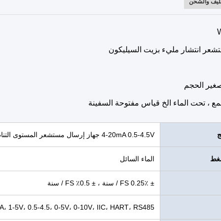
تغليف والشحن
تشعر انتشار مليء بزيت السيليكون
صغير الحجم
مع ، تحت الماء الخ قياس مفتوحة السفينة
ج
4-20mA 0.5-4.5V جهاز إرسال مستشعر المستوى التناظري لسائل الماء
غط
الماء السائل
± 0.25٪ FS / سنة ، ± 0.5٪ FS / سنة
، 1-5V، 0.5-4.5، 0-5V، 0-10V، IIC، HART، RS485