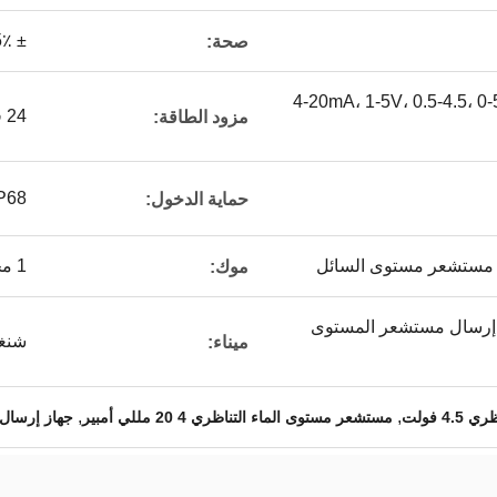
± 0.25٪ FS / سنة ، ± 0.5٪ FS / سنة
صحة:
4-20mA، 1-5V، 0.5-4.5، 0
24 فولت / 12 فولت / 5 فولت / 3.3 فولت
مزود الطاقة:
P68
حماية الدخول:
 مستشعر مستوى السائل
1 مجموعات
موك:
4-20mA  جهاز إرسال مستشعر المستوى
شنغ
ميناء:
,
,
 فولت
مستشعر مستوى الماء التناظري 4 20 مللي أمبير
جهاز إرسال 