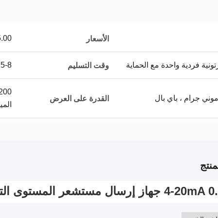
50.00/Sets
الأسعار
نية فردية واحدة مع الحماية
5-8 أيام عمل
وقت التسليم
القدرة على العرض
المي
نتج
ال مستشعر المستوى التناظري لسائل الماء