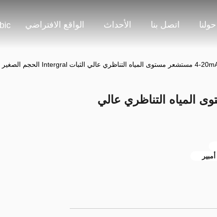
حولنا
اتصل بنا
الأحداث
الواقع الافتراضي
bic
الي الثبات Intergral الحجم الصغير
تشعر مستوى المياه التناظري عالي