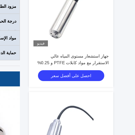
مزود الطا
درجة الحر
العملية / 
مواد الإس
فيديو
حماية الد
جهاز استشعار مستوى المياه عالي
الاستقرار مع مواد كابلات PTFE و 0.25%
FS / سنة
احصل على أفضل سعر