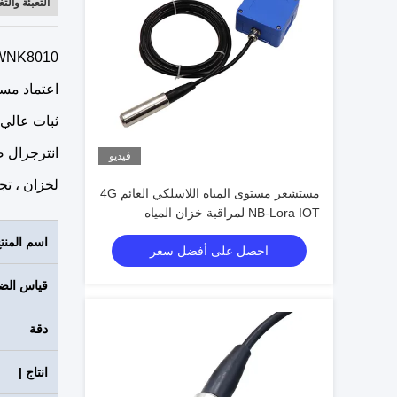
التعبئة وال
WNK8010
اعتماد مس
ثبات عالي
انترجرال 
فيديو
لخزان ، تج
مستشعر مستوى المياه اللاسلكي الغائم 4G
NB-Lora IOT لمراقبة خزان المياه
اسم المنت
احصل على أفضل سعر
قياس الض
دقة
انتاج |