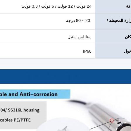
قة
24 فولت / 12 فولت / 5 فولت / 3.3 فولت
ارة المحيطة /
-20 ~ 80 درجة
التعويض
كان
ستانلس ستيل
خول
IP68