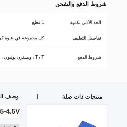
شروط الدفع والشحن
1 قطع
الحد الأدنى لكمية
كل مجموعة في عبوة كرتو
تفاصيل التغليف
T / T ، ويسترن يونيون ، موني جرام ، باي بال
شروط الدفع
وصف الم
منتجات ذات صلة
4-20mA 0.5-4.5V جهاز إرس