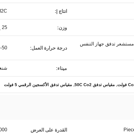
I2C
انتاج |:
25 غ
وزن:
مستشعر تدفق جهاز التنفس
0-50 درجة مئ
درجة حرارة العمل:
شنغه
ميناء:
,
,
مقياس تدفق 50C Co2
مقياس تدفق الأكسجين الرقمي 5 فولت
1000 قطعة / قطع
القدرة على العرض