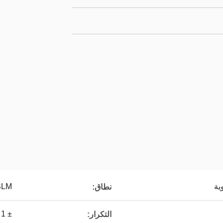
ية
SLM
نطاق:
± 1
التكرار: