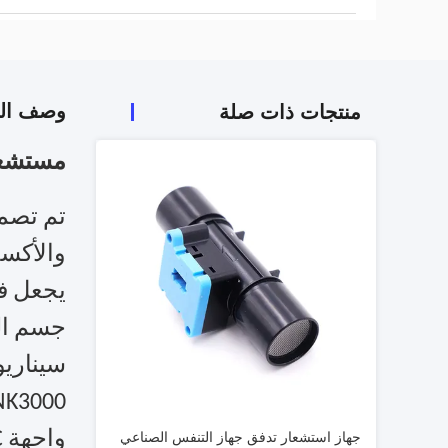
وصف الم
منتجات ذات صلة
مستشعر تدفق الهواء
والأكسج
يجعل ف
جسم الت
سيناريو
WNK3000 بجهد إمداد طاقة 5
جهاز استشعار تدفق جهاز التنفس الصناعي