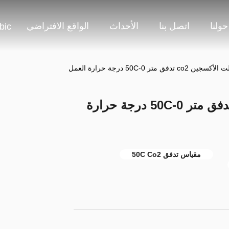
حولنا
اتصل بنا
الأحداث
الواقع الافتراضي
bic
الرقمية 5 فولت الأكسجين co2 تدفق متر 0-50C درجة حرارة
مقياس تدفق 50C Co2