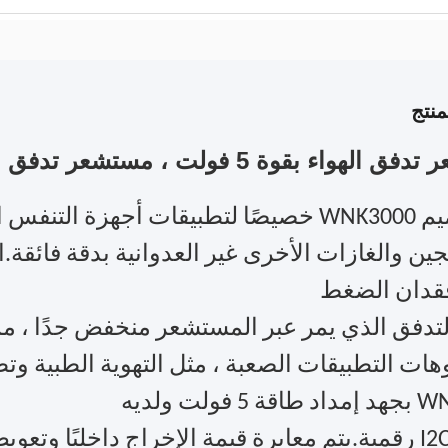
نتج
 بقوة 5 فولت ، مستشعر تدفق الأكسجين CO2 للأجهزة الطبية
تم تصميم WNK3000 خصيصًا لتطبيقات أجهزة 
ين والغازات الأخرى غير العدوانية بدقة فائقة
قدان الضغط
دفق الذي يمر عبر المستشعر منخفض جدًا ، مما
هات التطبيقات الصعبة ، مثل التهوية الطبية وت
 فولت ولديه
واجهة I2C رقمية.يتم معايرة قيمة الإخراج داخليً