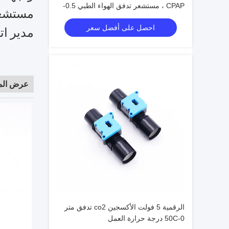
CPAP ، مستشعر تدفق الهواء الطبي 0.5-
مستشعر حراري
4.5 فولت
احصل على أفضل سعر
مدير اتصا
عرض الم
الرقمية 5 فولت الأكسجين co2 تدفق متر
0-50C درجة حرارة العمل