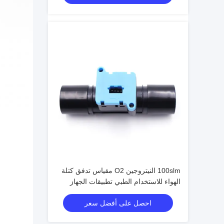
100slm النيتروجين O2 مقياس تدفق كتلة
الهواء للاستخدام الطبي تطبيقات الجهاز
التنفسي
احصل على أفضل سعر