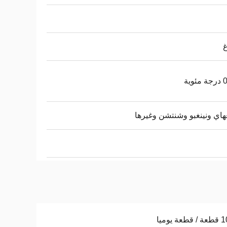
وية
اي ونينغبو وشنتشن وغيرها
ة يوميا