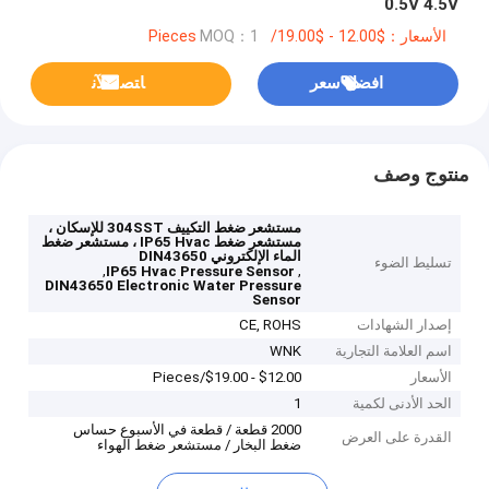
0.5V 4.5V
الأسعار：$12.00 - $19.00/Pieces
MOQ：1
افضل سعر
ﺎﺘﺼﻟ ﺍﻶﻧ
منتوج وصف
مستشعر ضغط التكييف 304SST للإسكان ،
مستشعر ضغط IP65 Hvac ، مستشعر ضغط
الماء الإلكتروني DIN43650
تسليط الضوء
,
,
IP65 Hvac Pressure Sensor
DIN43650 Electronic Water Pressure
Sensor
إصدار الشهادات
CE, ROHS
اسم العلامة التجارية
WNK
الأسعار
$12.00 - $19.00/Pieces
الحد الأدنى لكمية
1
2000 قطعة / قطعة في الأسبوع حساس
القدرة على العرض
ضغط البخار / مستشعر ضغط الهواء