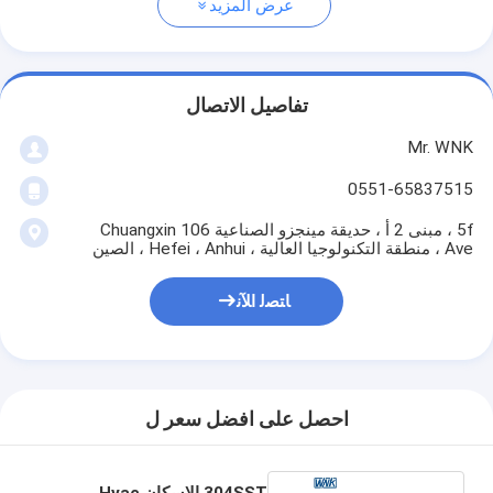
عرض المزيد
تفاصيل الاتصال
Mr. WNK
0551-65837515
5f ، مبنى 2 أ ، حديقة مينجزو الصناعية 106 Chuangxin
Ave ، منطقة التكنولوجيا العالية ، Hefei ، Anhui ، الصين
ﺎﺘﺼﻟ ﺍﻶﻧ
احصل على افضل سعر ل
304SST الإسكان Hvac