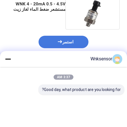
WNK 4 - 20mA 0.5 - 4.5V
مستشعر ضغط الماء لغاز زيت
الهواء
استمر
Wnksensor
المنتجات الموصى بها
3:37 AM
Good day, what product are you looking for?
مستشعرات ضغط التبريد
مستشعر ضغط المبرد
جهاز WNK
المشتركة من 0.5 إلى
الصناعي منخفض التكلفة
النحاس الحجم ال