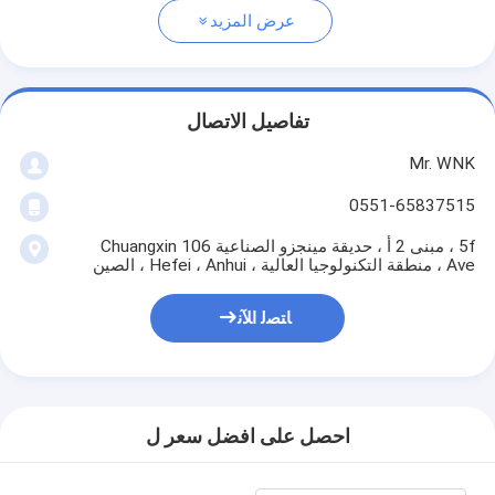
عرض المزيد
تفاصيل الاتصال
Mr. WNK
0551-65837515
5f ، مبنى 2 أ ، حديقة مينجزو الصناعية 106 Chuangxin
Ave ، منطقة التكنولوجيا العالية ، Hefei ، Anhui ، الصين
ﺎﺘﺼﻟ ﺍﻶﻧ
احصل على افضل سعر ل