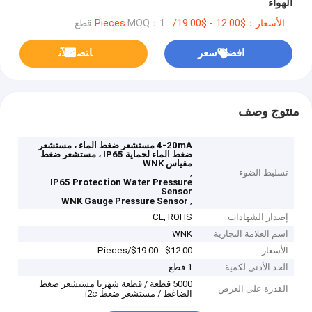
الهواء
الأسعار：$12.00 - $19.00/Pieces
MOQ：1 قطع
افضل سعر
ﺎﺘﺼﻟ ﺍﻶﻧ
منتوج وصف
4-20mA مستشعر ضغط الماء ، مستشعر
ضغط الماء لحماية IP65 ، مستشعر ضغط
مقياس WNK
تسليط الضوء
,
IP65 Protection Water Pressure
Sensor
,
WNK Gauge Pressure Sensor
إصدار الشهادات
CE, ROHS
اسم العلامة التجارية
WNK
الأسعار
$12.00 - $19.00/Pieces
الحد الأدنى لكمية
1 قطع
5000 قطعة / قطعة شهريا مستشعر ضغط
القدرة على العرض
الضاغط / مستشعر ضغط i2c