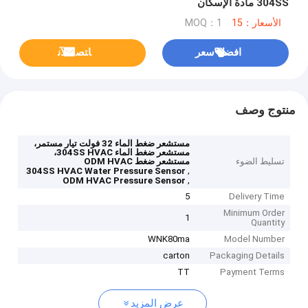
304SS مادة الإسكان
الأسعار：15
MOQ：1
افضل سعر
ﺎﺘﺼﻟ ﺍﻶﻧ
منتوج وصف
مستشعر ضغط الماء 32 فولت تيار مستمر،
مستشعر ضغط الماء 304SS HVAC،
تسليط الضوء
مستشعر ضغط ODM HVAC
,
304SS HVAC Water Pressure Sensor
,
ODM HVAC Pressure Sensor
5
Delivery Time
Minimum Order
1
Quantity
WNK80ma
Model Number
carton
Packaging Details
TT
Payment Terms
عرض المزيد