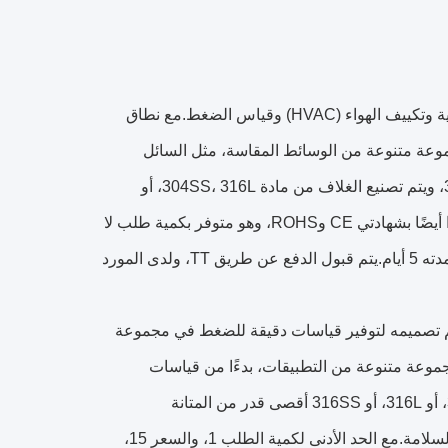
هو الحل الأمثل لتطبيقات التدفئة والتهوية وتكييف الهواء (HVAC) وقياس الضغط.مع نطاق
 متوافق مع مجموعة متنوعة من الوسائط المقاسة، مثل السائل
والغاز والبخار والزيت والهواء.يتم تشغيله إما بمصدر طاقة 5V DC أو 12-32V DC، ويتم تصنيع الغلاف من مادة 304SS، 316L، أو
316SS، والتي تضمن أقصى قدر من المتانة والموثوقية.يأتي مستشعر الضغط هذا أيضًا بشهادتي CE وROHS، وهو متوفر بكمية طلب لا
تقل عن 1. سعر هذا المنتج هو 15 دولارًا، ويأتي مع عبوة كرتونية، مع وقت تسليم مدته 5 أيام.يتم قبول الدفع عن طريق TT، ولدى المورد
تشعر ضغط HVAC دقيق وموثوق تم تصميمه لتوفير قياسات دقيقة للضغط في مجموعة
60 بار إمكانية استخدامه في مجموعة متنوعة من التطبيقات، بدءًا من قياسات
السائل والغاز والبخار والزيت والهواء.علاوة على ذلك، تضمن مواد الغلاف 304SS، أو 316L، أو 316SS أقصى قدر من المتانة
والموثوقية، بينما تضمن شهادات CE وROHS أن هذا المنتج يلبي جميع متطلبات السلامة.مع الحد الأدنى لكمية الطلب 1، والسعر 15،