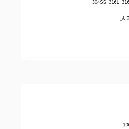
304SS، 316L، 31
ار
10