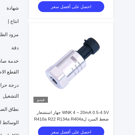
احصل على أفضل سعر
شهادة
انتاج |
مزود الطا
دقة
خدمة صان
القطع الاص
درجة حرار
التشغيل
فيديو
نطاق الض
WNK 4 ~ 20mA 0.5-4.5V جهاز استشعار
ضغط المبرد لR410a R22 R134a R404a
الوسائط ا
احصل على أفضل سعر