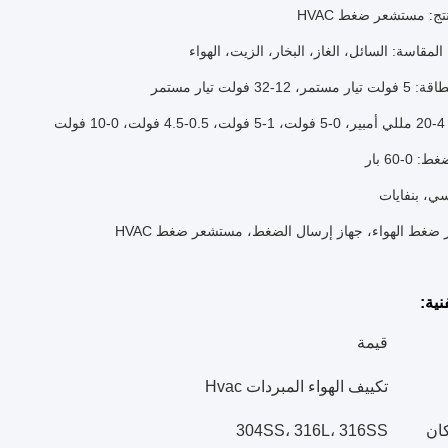
تج: مستشعر ضغط HVAC
لمقاسة: السائل، الغاز، البخار، الزيت، الهواء
، 12-32 فولت تيار مستمر
فولت
0-60 بار
ي، بنفايات
غط الهواء، جهاز إرسال الضغط، مستشعر ضغط HVAC
نية:
قيمة
تكييف الهواء المبردات Hvac
كان
304SS، 316L، 316SS