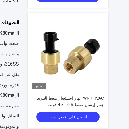
الكلمات ال
التطبيقات:
ال
K80ma
قدرة توريد تبلغ
فيديو
ال
K80ma
WNK HVAC جهاز استشعار ضغط التبريد
جهاز إرسال ضغط 0.5 - 4.5 فولت
احصل على أفضل سعر