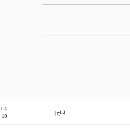
انتاج |:
10 فولت