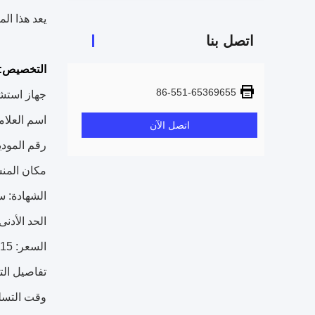
يعد هذا المنتج خي
اتصل بنا
التخصيص:
86-551-65369655
جهاز استشعا
اسم العلامة 
اتصل الآن
رقم الموديل: ma
مكان المنش
الشهادة: س
الحد الأدنى
السعر: 15
تفاصيل الت
وقت التسلي