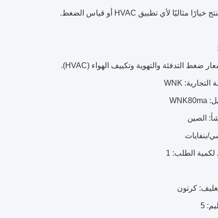
ارًا مثاليًا لأي تطبيق HVAC أو قياس الضغط.
ر ضغط التدفئة والتهوية وتكييف الهواء (HVAC).
التجارية: WNK
WNK80
أ: الصين
ي/بنفايات
 لكمية الطلب: 1
غليف: كرتون
م: 5