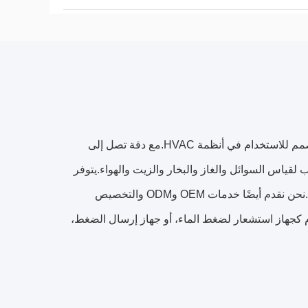
إن مستشعر ضغط HVAC الخاص بنا هو مستشعر ضغط ماء دقيق وموثوق به مصمم للاستخدام في أنظمة HVAC.مع دقة تصل إلى
ضغط الخاص بنا معتمد بشهادات CE وROHS، وهو مناسب لقياس السوائل والغاز والبخار والزيت والهواء.يتوفر
الإخراج في 4-20 مللي أمبير، 0-5 فولت، 1-5 فولت، 0-10 فولت، و0.5-4.5 فولت.نحن نقدم أيضًا خدمات OEM وODM والتخصيص
ضغط HVAC الخاص بنا مثاليًا للاستخدام كجهاز استشعار لضغط الماء، أو جهاز إرسال الضغط،