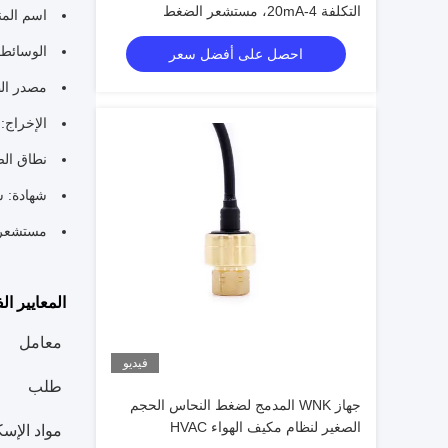
التكلفة 4-20mA، مستشعر الضغط
اسم المن
الهيدروليكي
الوسائط ا
احصل على أفضل سعر
مصدر الطاقة: 5 فولت تيار مستمر
الإخراج: 4-20 مللي أمبير، 0-5 فولت، 1-5 فولت، 0.5-4.5 فولت، 0-10 
نطاق الضغط: 
شهادة: س
مستشعر ض
المعايير الف
معامل
فيديو
طلب
جهاز WNK المدمج لضغط النحاس الحجم
الصغير لنظام مكيف الهواء HVAC
مواد الإس