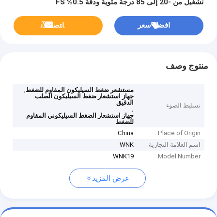
تشغيل من -20 إلى 85 درجة مئوية ودقة 0.5% FS
افضل سعر
ﺎﺘﺼﻟ ﺍﻶﻧ
منتوج وصف
,
مستشعر ضغط السيليكون المقاوم للضغط
جهاز استشعار ضغط السيليكون الصلب
الدقيق
تسليط الضوء
,
جهاز استشعار الضغط السيليكوني المقاوم
للضغط
China
Place of Origin
اسم العلامة التجارية
WNK
WNK19
Model Number
عرض المزيد