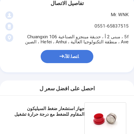
تفاصيل الاتصال
Mr. WNK
0551-65837515
5f ، مبنى 2 أ ، حديقة مينجزو الصناعية 106 Chuangxin
Ave ، منطقة التكنولوجيا العالية ، Hefei ، Anhui ، الصين
ﺎﺘﺼﻟ ﺍﻶﻧ
احصل على افضل سعر ل
جهاز استشعار ضغط السيليكون
المقاوم للضغط مع درجة حرارة تشغيل
من -20 إلى 85 درجة مئوية ودقة 0.5%
FS