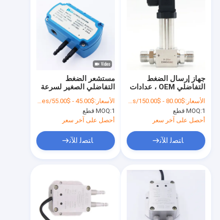
جهاز إرسال الضغط
مستشعر الضغط
التفاضلي OEM ، عدادات
التفاضلي الصغير لسرعة
تدفق سائل بخار الغاز
الرياح ضمان لمدة سنة
الأسعار:
$80.00 - $150.00/Pieces
الأسعار:
$45.00 - $55.00/Pieces
IP67
واحدة
1 قطع
MOQ:
1 قطع
MOQ:
أحصل على آخر سعر
أحصل على آخر سعر
ﺎﺘﺼﻟ ﺍﻶﻧ
ﺎﺘﺼﻟ ﺍﻶﻧ
المنزل
المنتجات
حولنا