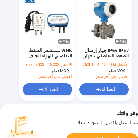
IP66 IP67 جهاز إرسال
WNK مستشعر الضغط
الضغط التفاضلي ، جهاز
التفاضلي للهواء الجاف
إرسال مستوى نوع
I2C مع غطاء من
الأسعار:
$150.00 - $600.00/Pieces
الأسعار:
$45.00 - $55.00/Pieces
بروتوكول هارت
الألومنيوم للرياح
1 قطع
MOQ:
1 قطع
MOQ:
أحصل على آخر سعر
أحصل على آخر سعر
ﺎﺘﺼﻟ ﺍﻶﻧ
ﺎﺘﺼﻟ ﺍﻶﻧ
وفر وقتك
دعنا نتصل بأفضل المنتجات معك.