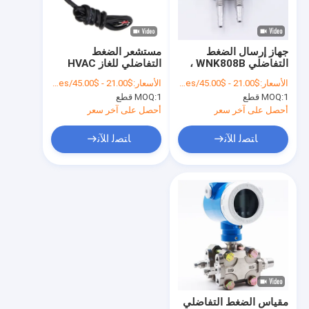
جولة في المصنع
مراقبة الجودة
جهاز إرسال الضغط
مستشعر الضغط
التفاضلي WNK808B ،
التفاضلي للغاز HVAC
اتصل بنا
مستشعر ضغط الرياح
هيكل متكامل
الأسعار:
$21.00 - $45.00/Pieces
الأسعار:
$21.00 - $45.00/Pieces
IP65
1 قطع
MOQ:
1 قطع
MOQ:
أخبار
أحصل على آخر سعر
أحصل على آخر سعر
القضايا
ﺎﺘﺼﻟ ﺍﻶﻧ
ﺎﺘﺼﻟ ﺍﻶﻧ
اطلب اقتباس
VR
مستشعر الضغط الإلكتروني
مستشعر ضغط الماء الإلكتروني
مقياس الضغط التفاضلي