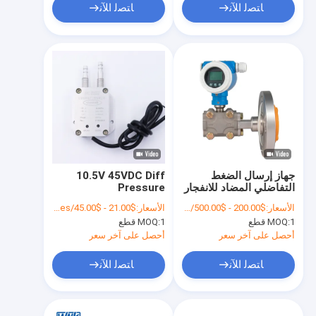
ﺎﺘﺼﻟ ﺍﻶﻧ
ﺎﺘﺼﻟ ﺍﻶﻧ
جهاز إرسال الضغط
10.5V 45VDC Diff
التفاضلي المضاد للانفجار
Pressure
4-20mA الناتج مع Hart
Transmitter ، OEM
الأسعار:
$200.00 - $500.00/Sets
الأسعار:
$21.00 - $45.00/Pieces
قياس ضغط الرياح
1 قطع
MOQ:
1 قطع
MOQ:
أحصل على آخر سعر
أحصل على آخر سعر
ﺎﺘﺼﻟ ﺍﻶﻧ
ﺎﺘﺼﻟ ﺍﻶﻧ