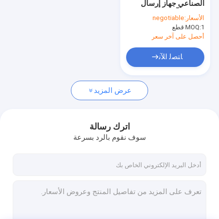
الصناعي جهاز إرسال
مستشعر ضغط الهواء الإلكتروني
مضاد للتآكل
الأسعار:
negotiable
1 قطع
MOQ:
مستشعر ضغط IOT
أحصل على آخر سعر
مستشعر ضغط HVAC
ﺎﺘﺼﻟ ﺍﻶﻧ
مجسات ضغط مصغرة
عرض المزيد
جهاز إرسال مستوى الماء
مستشعر مستوى الغاطسة
اترك رسالة
الارسال ضغط درجة حرارة عالية
سوف نقوم بالرد بسرعة
جهاز إرسال الضغط الذكي
فرق الضغط المرسل
الارسال الذكي لدرجة الحرارة