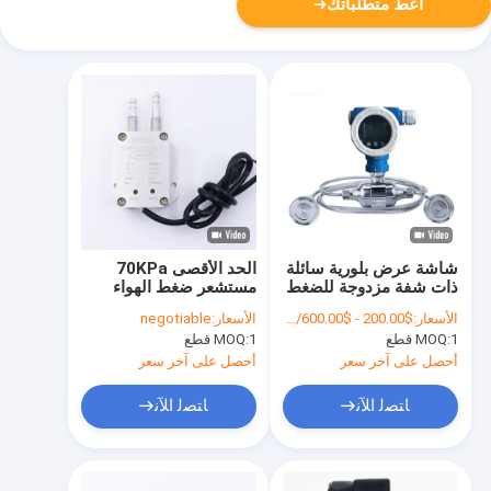
أعط متطلباتك
شاشة عرض بلورية سائلة
الحد الأقصى 70KPa
ذات شفة مزدوجة للضغط
مستشعر ضغط الهواء
التفاضلي
الصغير ، مستشعر الضغط
الأسعار:
$200.00 - $600.00/Pieces
الأسعار:
negotiable
التفاضلي WNK hvac
1 قطع
MOQ:
1 قطع
MOQ:
أحصل على آخر سعر
أحصل على آخر سعر
ﺎﺘﺼﻟ ﺍﻶﻧ
ﺎﺘﺼﻟ ﺍﻶﻧ