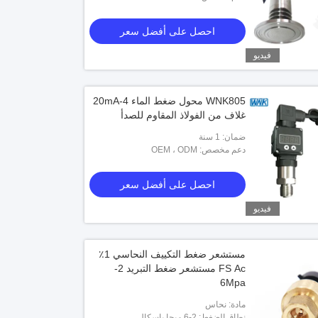
احصل على أفضل سعر
فيديو
WNK805 محول ضغط الماء 4-20mA
غلاف من الفولاذ المقاوم للصدأ
 الضغط
Rs485 جهاز إرسال الضغط التفاضلي 
لتكييف الهواء
ضمان: 1 سنة
دعم مخصص: OEM ، ODM
احصل على أفضل سعر
احصل على أفضل سعر
احصل على أفضل سعر
فيديو
مستشعر ضغط التكييف النحاسي 1٪
FS Ac مستشعر ضغط التبريد 2-
6Mpa
مادة: نحاس
نطاق الضغط: 2-6 ميجا باسكال