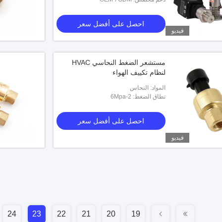
احصل على أفضل سعر
فيديو
مستشعر الضغط النحاسي HVAC
لنظام تكييف الهواء
المواد: النحاس
نطاق الضغط: 2-6Mpa
احصل على أفضل سعر
فيديو
24
23
22
21
20
19