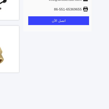
86-551-65369655
اتصل الآن